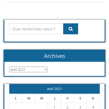
Archives
Archives
avril 2021
L
M
M
J
V
S
D
1
2
3
4