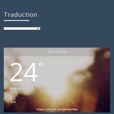
Traduction
BELLEVAUX
24
°
clear sky
23
°
VEN
Temps à partir de OpenWeatherMap