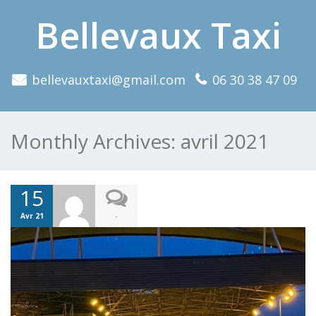
Bellevaux Taxi
bellevauxtaxi@gmail.com
06 30 38 47 09
Monthly Archives:
avril 2021
15
-
Avr 21