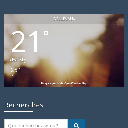
BELLEVAUX
21
°
clear sky
25
°
VEN
Temps à partir de OpenWeatherMap
Recherches