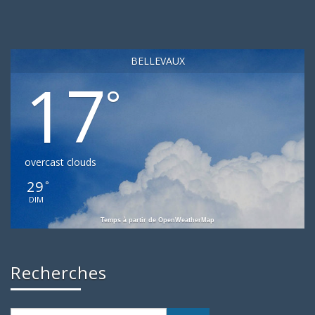
BELLEVAUX
17
°
overcast clouds
29
°
DIM
Temps à partir de OpenWeatherMap
Recherches