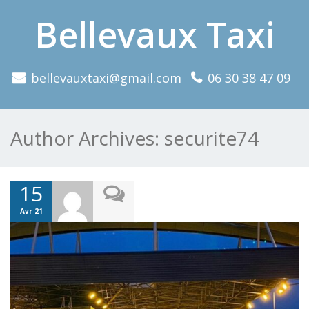
Bellevaux Taxi
bellevauxtaxi@gmail.com
06 30 38 47 09
Author Archives:
securite74
15
-
Avr 21